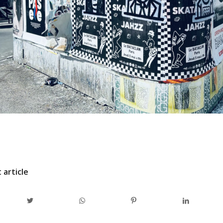
/
24
PAR
ADMINCODEL
 article