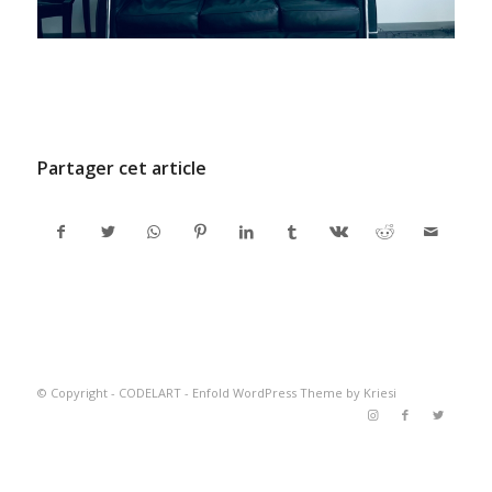
/
6 FÉVRIER 2026
PAR
ADMINCODEL
Partager cet article
© Copyright -
CODELART
-
Enfold WordPress Theme by Kriesi