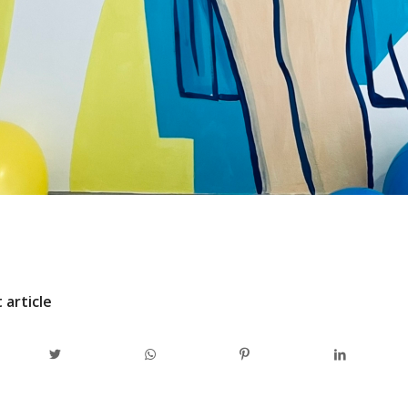
/
PAR
ADMINCODEL
 article