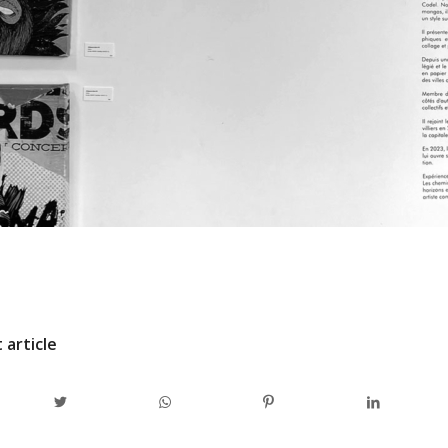
/
PAR
ADMINCODEL
 article