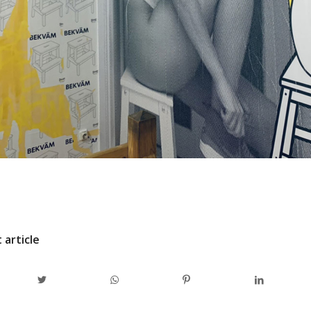
/
PAR
ADMINCODEL
 article