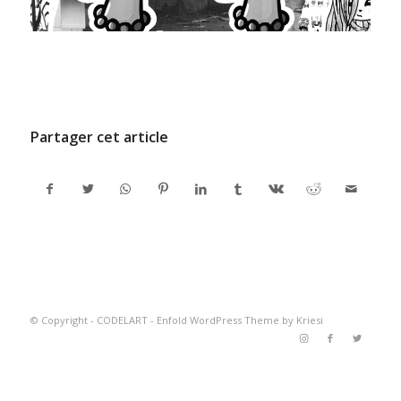
/
17 JUIN 2021
PAR
ADMINCODEL
Partager cet article
© Copyright -
CODELART
-
Enfold WordPress Theme by Kriesi