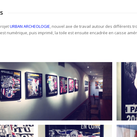
s
projet
URBAN ARCHEOLOGIE
, nouvel axe de travail autour des différents t
est numérique, puis imprimé, la toile est ensuite encadrée en caisse amér