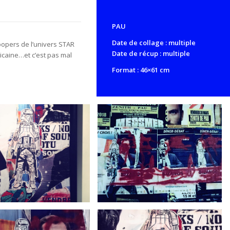
PAU
Date de collage : multiple
roopers de l’univers STAR
Date de récup : multiple
icaine…et c’est pas mal
Format : 46×61 cm