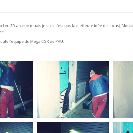
ep I en 3D au ciné (ouais je sais, c’est pas la meilleure idée de Lucas), Mon
ce .
 toute l’équipe du Mega CGR de PAU.