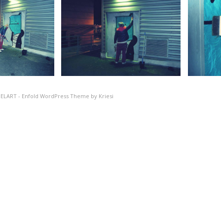
ELART
-
Enfold WordPress Theme by Kriesi