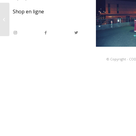
Shop en ligne
Codel & the girls
© Copyright -
COD