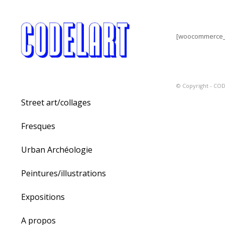
[woocommerce_
© Copyright -
COD
Street art/collages
Fresques
Urban Archéologie
Peintures/illustrations
Expositions
A propos